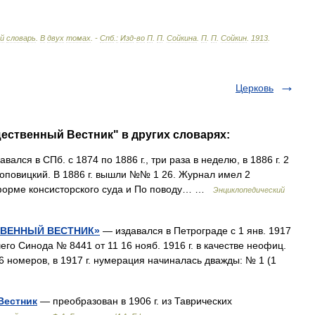
ий
словарь
.
В
двух
томах
. -
Спб
.
:
Изд
-
во
П
.
П
.
Сойкина
.
П
.
П
.
Сойкин
.
1913
.
Церковь
ественный Вестник" в других словарях:
вался в СПб. с 1874 по 1886 г., три раза в неделю, в 1886 г. 2
Поповицкий. В 1886 г. вышли №№ 1 26. Журнал имел 2
 реформе консисторского суда и По поводу… …
Энциклопедический
ВЕННЫЙ ВЕСТНИК»
— издавался в Петрограде с 1 янв. 1917
его Синода № 8441 от 11 16 нояб. 1916 г. в качестве неофиц.
 номеров, в 1917 г. нумерация начиналась дважды: № 1 (1
Вестник
— преобразован в 1906 г. из Таврических