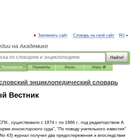
Запомнить сайт
Словарь на свой сайт
RU
едии на Академике
Найти!
Толкования
Переводы
Книги
Игры ⚽
словский энциклопедический словарь
й Вестник
СПб
.,
существовало
с
1874
г
.
по
1886
г
.,
под
редакторством
А
.
орме
консисторского
суда
", "
По
поводу
учительного
известия
"
No
43
)
журнал
получил
два
предостережения
и
впоследствии