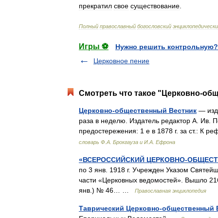
прекратил
свое
существование
.
Полный
православный
богословский
энциклопедическ
Игры ⚽
Нужно решить контрольную?
Церковное пение
Смотреть что такое "Церковно-общ
Церковно-общественный Вестник
— изда
раза в неделю. Издатель редактор А. Ив. 
предостережения: 1 е в 1878 г. за ст.: К
словарь Ф.А. Брокгауза и И.А. Ефрона
«ВСЕРОССИЙСКИЙ ЦЕРКОВНО-ОБЩЕСТ
по 3 янв. 1918 г. Учрежден Указом Святейш
части «Церковных ведомостей». Вышло 216
янв.) № 46… …
Православная энциклопедия
Таврический Церковно-общественный 