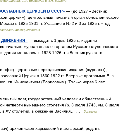
ский словарь Ф.А. Брокгауза и И.А. Ефрона
ВОСЛАВНЫХ ЦЕРКВЕЙ В СССР»
— (до 1927 «Вестник
кой церкви»), центральный печатный орган обновленческого
оскве в 1925 1931 гг. Указание в № 2 и 3 за 1925 г. «год
равославная энциклопедия
О ДВИЖЕНИЯ»
— выходит с 1 дек. 1925 г., издание
ервоначально журнал являлся органом Русского студенческого
издания менялось: в 1925 1926 гг. «Вестник русского
 офиц. церковные периодические издания (журналы),
ославной Церкви в 1860 1922 гг. Впервые программа Е. в.
хиеп. св. Иннокентием (Борисовым). Только через 6 лет… …
енитый поэт, государственный человек и общественный
й четверти нынешнего столетия (р. 3 июля 1743, ум. 8 июля
им, в ХV столетии, в княжение Василия… …
Большая
ч) архиепископ харьковский и ахтырский; род. в г.