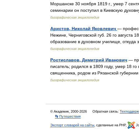
Моршанске 30 ноября 1819 г., умер 7 сент
семинарии он поступил в Киевскую духов
биографическая энциклопедия
Аристов, Николай Яковлевич
— профессо
Нежине, Черниговской губ. 26 го августа 1
образование в духовном училище, откуд
биографическая энциклопедия
Ростиславов, Димитрий Иванович
— про
писатель; родился в 1809 году, умер 18 го
священника, родом из Рязанской губерн
биографическая энциклопедия
© Академик, 2000-2026
Обратная связь:
Техподдерж
👣 Путешествия
Экспорт словарей на сайты
, сделанные на PHP,
Jo