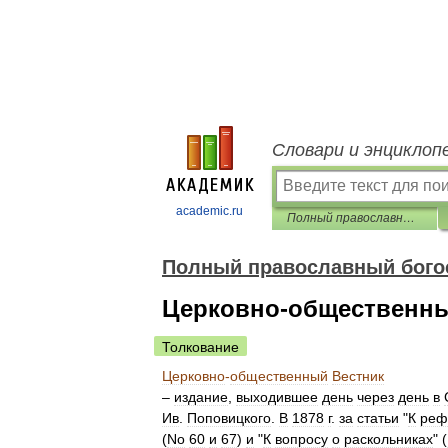
Словари и энциклоп
academic.ru
Полный православный богословский энциклопедический словарь
Полный православный бого
Церковно-общественны
Толкование
Церковно
-
общественный
Вестник
–
издание
,
выходившее
день
через
день
в
Ив
.
Поповицкого
.
В
1878
г
.
за
статьи
"
К
реф
(
No
60
и
67
)
и
"
К
вопросу
о
раскольниках
" (