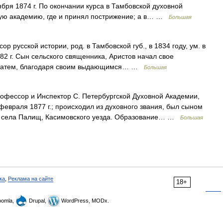
ября 1874 г. По окончании курса в Тамбовской духовной
ную академию, где и принял пострижение; а в… …
Большая
р русской истории, род. в Тамбовской губ., в 1834 году, ум. в
882 г. Сын сельского священника, Аристов начал свое
а затем, благодаря своим выдающимся… …
Большая
фессор и Инспектор С. Петербургской Духовной Академии,
 февраля 1877 г.; происходил из духовного звания, был сыном
ии села Палищ, Касимовского уезда. Образование… …
Большая
ка
,
Реклама на сайте
18+
omla,
Drupal,
WordPress, MODx.