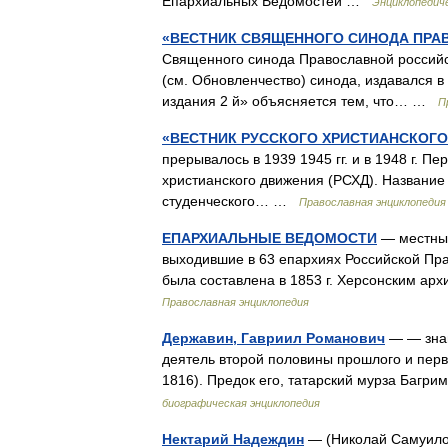
Епархиальных Ведомостей …
Энциклопедиче
«ВЕСТНИК СВЯЩЕННОГО СИНОДА ПРА
Священного синода Православной российс
(см. Обновленчество) синода, издавался в М
издания 2 й» объясняется тем, что… …
П
«ВЕСТНИК РУССКОГО ХРИСТИАНСКОГ
прерывалось в 1939 1945 гг. и в 1948 г. П
христианского движения (РСХД). Название 
студенческого… …
Православная энциклопедия
ЕПАРХИАЛЬНЫЕ ВЕДОМОСТИ
— местные
выходившие в 63 епархиях Российской Прав
была составлена в 1853 г. Херсонским ар
Православная энциклопедия
Державин, Гавриил Романович
— — знам
деятель второй половины прошлого и перво
1816). Предок его, татарский мурза Багр
биографическая энциклопедия
Нектарий Надеждин
— (Николай Самуилови